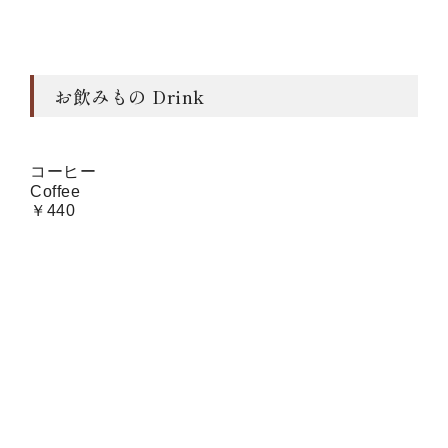
お飲みもの Drink
コーヒー
Coffee
￥440
紅茶
Black Tea
￥440
表示価格は税込みです。
All prices are tax included.